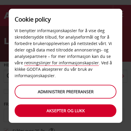
Cookie policy
Welcome
Vi benytter informasjonskapsler for å vise deg
to
skreddersydde tilbud, for analyseformål og for å
Leiebil Ajax
Avis
forbedre brukeropplevelsen på nettstedet vårt. Vi
deler også data med tiltrodde annonserings- og
analysepartnere – for mer informasjon kan du se
våre
retningslinjer for informasjonskapsler
. Ved å
HENT FRA
klikke GODTA aksepterer du vår bruk av
informasjonskapsler.
Velg et annet leveringssted
ADMINISTRER PREFERANSER
FRA DATO
TIL DATO
AKSEPTER OG LUKK
Sjåfør over 25 år