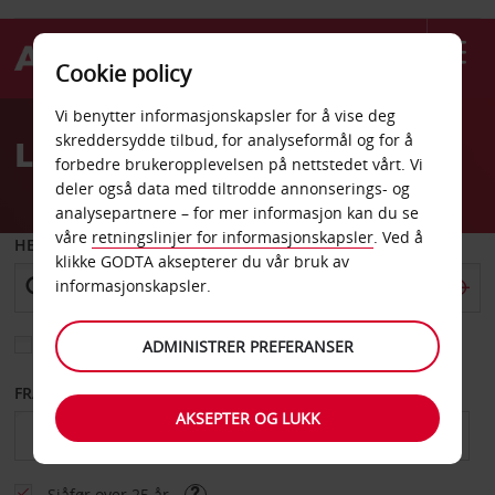
Cookie policy
Welcome
Vi benytter informasjonskapsler for å vise deg
to
skreddersydde tilbud, for analyseformål og for å
Leiebil Britisk Columbia
Avis
forbedre brukeropplevelsen på nettstedet vårt. Vi
deler også data med tiltrodde annonserings- og
analysepartnere – for mer informasjon kan du se
våre
retningslinjer for informasjonskapsler
. Ved å
HENT FRA
klikke GODTA aksepterer du vår bruk av
informasjonskapsler.
Velg et annet leveringssted
ADMINISTRER PREFERANSER
FRA DATO
TIL DATO
AKSEPTER OG LUKK
Sjåfør over 25 år