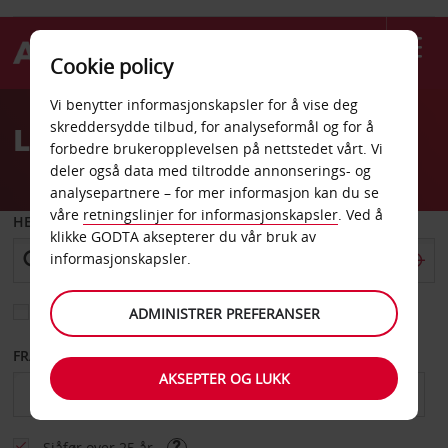
Cookie policy
Welcome
Vi benytter informasjonskapsler for å vise deg
to
skreddersydde tilbud, for analyseformål og for å
Leiebil Rishon Letzion
Avis
forbedre brukeropplevelsen på nettstedet vårt. Vi
deler også data med tiltrodde annonserings- og
analysepartnere – for mer informasjon kan du se
våre
retningslinjer for informasjonskapsler
. Ved å
HENT FRA
klikke GODTA aksepterer du vår bruk av
informasjonskapsler.
Velg et annet leveringssted
ADMINISTRER PREFERANSER
FRA DATO
TIL DATO
AKSEPTER OG LUKK
Sjåfør over 25 år