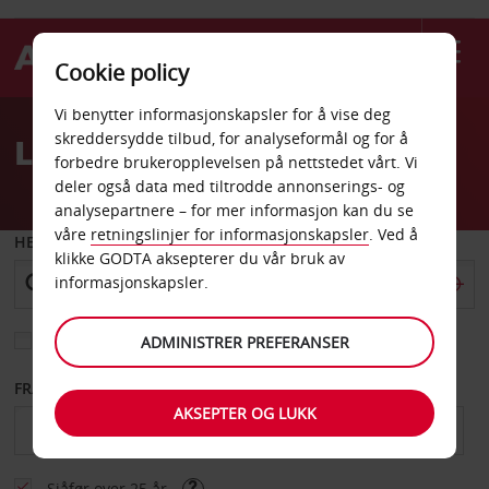
Cookie policy
Welcome
Vi benytter informasjonskapsler for å vise deg
to
skreddersydde tilbud, for analyseformål og for å
Leiebil Hadera
Avis
forbedre brukeropplevelsen på nettstedet vårt. Vi
deler også data med tiltrodde annonserings- og
analysepartnere – for mer informasjon kan du se
våre
retningslinjer for informasjonskapsler
. Ved å
HENT FRA
klikke GODTA aksepterer du vår bruk av
informasjonskapsler.
Velg et annet leveringssted
ADMINISTRER PREFERANSER
FRA DATO
TIL DATO
AKSEPTER OG LUKK
Sjåfør over 25 år