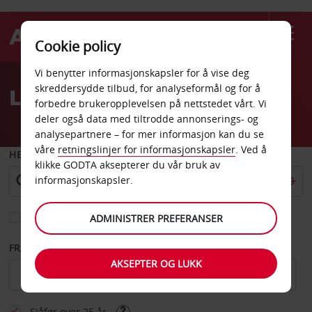
Cookie policy
Welcome
Vi benytter informasjonskapsler for å vise deg
to
skreddersydde tilbud, for analyseformål og for å
Leiebil Beer Sheva
Avis
forbedre brukeropplevelsen på nettstedet vårt. Vi
deler også data med tiltrodde annonserings- og
analysepartnere – for mer informasjon kan du se
våre
retningslinjer for informasjonskapsler
. Ved å
HENT FRA
klikke GODTA aksepterer du vår bruk av
informasjonskapsler.
Velg et annet leveringssted
ADMINISTRER PREFERANSER
FRA DATO
TIL DATO
AKSEPTER OG LUKK
Sjåfør over 25 år