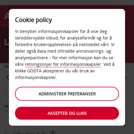
Cookie policy
Welcome
Vi benytter informasjonskapsler for å vise deg
to
skreddersydde tilbud, for analyseformål og for å
Leiebil Ashdod
Avis
forbedre brukeropplevelsen på nettstedet vårt. Vi
deler også data med tiltrodde annonserings- og
analysepartnere – for mer informasjon kan du se
våre
retningslinjer for informasjonskapsler
. Ved å
HENT FRA
klikke GODTA aksepterer du vår bruk av
informasjonskapsler.
Velg et annet leveringssted
ADMINISTRER PREFERANSER
FRA DATO
TIL DATO
AKSEPTER OG LUKK
Sjåfør over 25 år