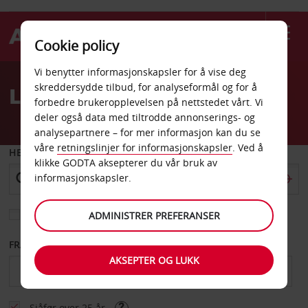
Cookie policy
Welcome
Vi benytter informasjonskapsler for å vise deg
to
skreddersydde tilbud, for analyseformål og for å
Leiebil Margarita flyplass
Avis
forbedre brukeropplevelsen på nettstedet vårt. Vi
deler også data med tiltrodde annonserings- og
analysepartnere – for mer informasjon kan du se
våre
retningslinjer for informasjonskapsler
. Ved å
HENT FRA
klikke GODTA aksepterer du vår bruk av
informasjonskapsler.
Velg et annet leveringssted
ADMINISTRER PREFERANSER
FRA DATO
TIL DATO
AKSEPTER OG LUKK
Sjåfør over 25 år