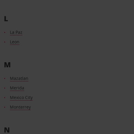
L
La Paz
Leon
M
Mazatlan
Merida
Mexico City
Monterrey
N