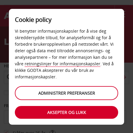
Cookie policy
Welcome
Vi benytter informasjonskapsler for å vise deg
to
skreddersydde tilbud, for analyseformål og for å
Leiebil Mexico
Avis
forbedre brukeropplevelsen på nettstedet vårt. Vi
deler også data med tiltrodde annonserings- og
analysepartnere – for mer informasjon kan du se
våre
retningslinjer for informasjonskapsler
. Ved å
HENT FRA
klikke GODTA aksepterer du vår bruk av
informasjonskapsler.
Velg et annet leveringssted
ADMINISTRER PREFERANSER
FRA DATO
TIL DATO
AKSEPTER OG LUKK
Sjåfør over 25 år