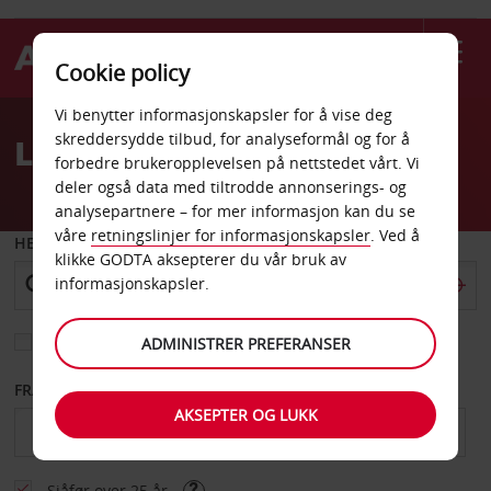
Cookie policy
Welcome
Vi benytter informasjonskapsler for å vise deg
to
skreddersydde tilbud, for analyseformål og for å
Leiebil Campinas
Avis
forbedre brukeropplevelsen på nettstedet vårt. Vi
deler også data med tiltrodde annonserings- og
analysepartnere – for mer informasjon kan du se
våre
retningslinjer for informasjonskapsler
. Ved å
HENT FRA
klikke GODTA aksepterer du vår bruk av
informasjonskapsler.
Velg et annet leveringssted
ADMINISTRER PREFERANSER
FRA DATO
TIL DATO
AKSEPTER OG LUKK
Sjåfør over 25 år