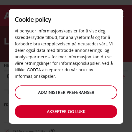
Cookie policy
Welcome
Vi benytter informasjonskapsler for å vise deg
to
skreddersydde tilbud, for analyseformål og for å
Leiebil Grenada
Avis
forbedre brukeropplevelsen på nettstedet vårt. Vi
deler også data med tiltrodde annonserings- og
analysepartnere – for mer informasjon kan du se
våre
retningslinjer for informasjonskapsler
. Ved å
HENT FRA
klikke GODTA aksepterer du vår bruk av
informasjonskapsler.
Velg et annet leveringssted
ADMINISTRER PREFERANSER
FRA DATO
TIL DATO
AKSEPTER OG LUKK
Sjåfør over 25 år