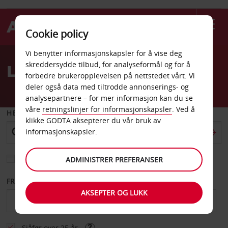
Cookie policy
Welcome
Vi benytter informasjonskapsler for å vise deg
to
skreddersydde tilbud, for analyseformål og for å
Leiebil Willemstad
Avis
forbedre brukeropplevelsen på nettstedet vårt. Vi
deler også data med tiltrodde annonserings- og
analysepartnere – for mer informasjon kan du se
våre
retningslinjer for informasjonskapsler
. Ved å
HENT FRA
klikke GODTA aksepterer du vår bruk av
informasjonskapsler.
Velg et annet leveringssted
ADMINISTRER PREFERANSER
FRA DATO
TIL DATO
AKSEPTER OG LUKK
Sjåfør over 25 år