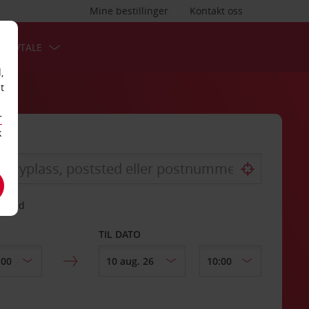
Mine bestillinger
Kontakt oss
TSAVTALE
,
t
r
k
gssted
TIL DATO