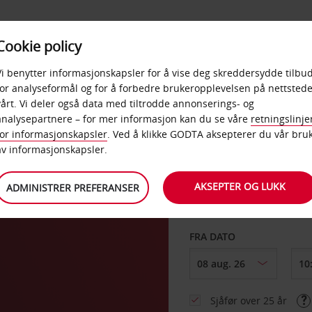
POPULÆRE
Cookie policy
D
PRODUKTER
BEDRIF
DESTINASJONER
Vi benytter informasjonskapsler for å vise deg skreddersydde tilbud
for analyseformål og for å forbedre brukeropplevelsen på nettstede
vårt. Vi deler også data med tiltrodde annonserings- og
analysepartnere – for mer informasjon kan du se våre
retningslinje
for informasjonskapsler
. Ved å klikke GODTA aksepterer du vår bru
HENT FRA
av informasjonskapsler.
AKSEPTER OG LUKK
ADMINISTRER PREFERANSER
Velg et annet leverin
FRA DATO
Sjåfør over 25 år