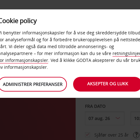
POPULÆRE
Cookie policy
D
PRODUKTER
BEDRIF
DESTINASJONER
Vi benytter informasjonskapsler for å vise deg skreddersydde tilbud
for analyseformål og for å forbedre brukeropplevelsen på nettstede
vårt. Vi deler også data med tiltrodde annonserings- og
analysepartnere – for mer informasjon kan du se våre
retningslinje
for informasjonskapsler
. Ved å klikke GODTA aksepterer du vår bru
HENT FRA
av informasjonskapsler.
AKSEPTER OG LUKK
ADMINISTRER PREFERANSER
Velg et annet leverin
FRA DATO
Sjåfør over 25 år