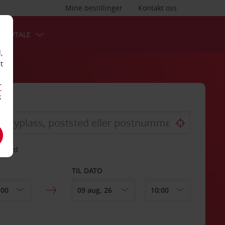
Mine bestillinger
Kontakt oss
TSAVTALE
,
t
r
k
gssted
TIL DATO