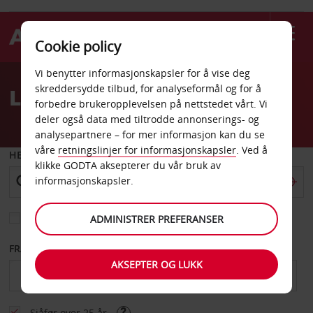
Cookie policy
Welcome
Vi benytter informasjonskapsler for å vise deg
to
skreddersydde tilbud, for analyseformål og for å
Leiebil Lübeck
Avis
forbedre brukeropplevelsen på nettstedet vårt. Vi
deler også data med tiltrodde annonserings- og
analysepartnere – for mer informasjon kan du se
våre
retningslinjer for informasjonskapsler
. Ved å
HENT FRA
klikke GODTA aksepterer du vår bruk av
informasjonskapsler.
Velg et annet leveringssted
ADMINISTRER PREFERANSER
FRA DATO
TIL DATO
AKSEPTER OG LUKK
Sjåfør over 25 år