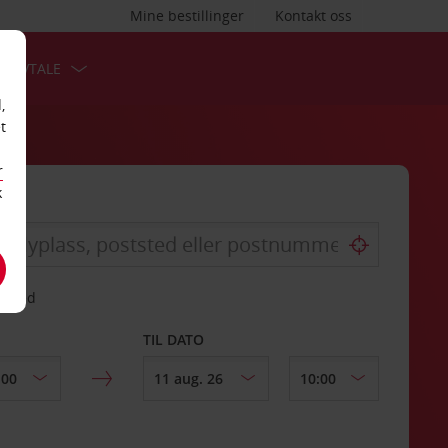
Mine bestillinger
Kontakt oss
TSAVTALE
,
t
r
k
gssted
TIL DATO