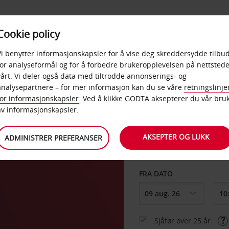
POPULÆRE
Cookie policy
D
PRODUKTER
BEDRIF
DESTINASJONER
Vi benytter informasjonskapsler for å vise deg skreddersydde tilbud
for analyseformål og for å forbedre brukeropplevelsen på nettstede
vårt. Vi deler også data med tiltrodde annonserings- og
analysepartnere – for mer informasjon kan du se våre
retningslinje
for informasjonskapsler
. Ved å klikke GODTA aksepterer du vår bru
HENT FRA
av informasjonskapsler.
AKSEPTER OG LUKK
ADMINISTRER PREFERANSER
Velg et annet leverin
FRA DATO
Sjåfør over 25 år