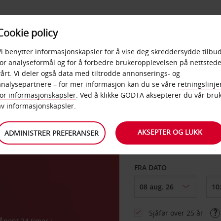
POPULÆRE
Cookie policy
D
PRODUKTER
BEDRIF
DESTINASJONER
Vi benytter informasjonskapsler for å vise deg skreddersydde tilbud
for analyseformål og for å forbedre brukeropplevelsen på nettstede
vårt. Vi deler også data med tiltrodde annonserings- og
analysepartnere – for mer informasjon kan du se våre
retningslinje
for informasjonskapsler
. Ved å klikke GODTA aksepterer du vår bru
HENT FRA
av informasjonskapsler.
AKSEPTER OG LUKK
ADMINISTRER PREFERANSER
Velg et annet leverin
FRA DATO
Sjåfør over 25 år
Åpent 24 timer i 