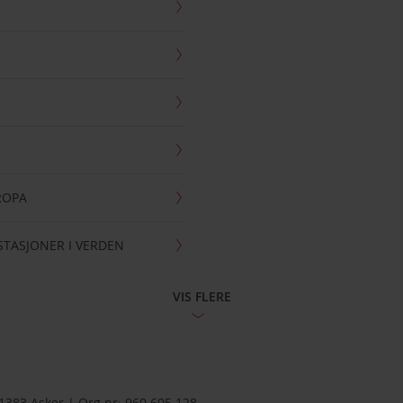
UROPA
ESTASJONER I VERDEN
VIS FLERE
383 Asker | Org nr: 960 605 128