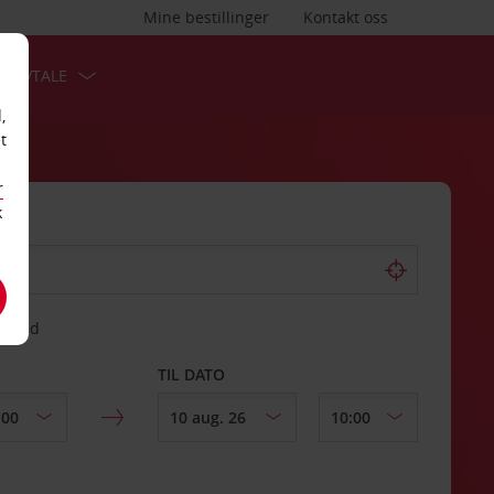
Mine bestillinger
Kontakt oss
TSAVTALE
,
t
r
k
gssted
TIL DATO