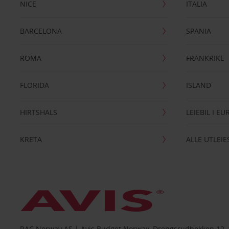
NICE
ITALIA
BARCELONA
SPANIA
ROMA
FRANKRIKE
FLORIDA
ISLAND
HIRTSHALS
LEIEBIL I E
KRETA
ALLE UTLEI
RAC Norway AS | Avis Budget Norway, Drengsrudbekken 12, 1