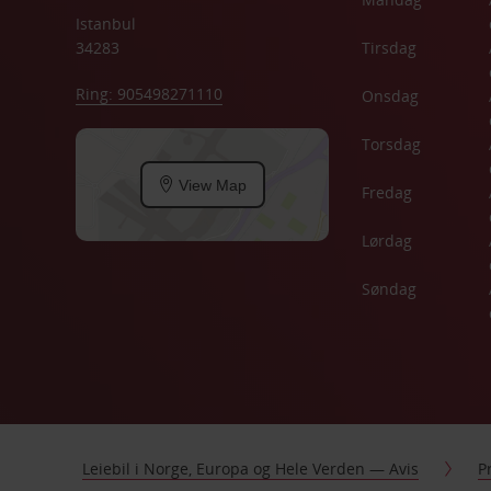
Istanbul
34283
Tirsdag
Ring: 905498271110
Onsdag
Torsdag
View Map
Fredag
Lørdag
Søndag
Leiebil i Norge, Europa og Hele Verden — Avis
P