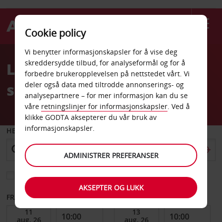
Cookie policy
Welcome
Vi benytter informasjonskapsler for å vise deg
to
skreddersydde tilbud, for analyseformål og for å
Leiebil Kristianstad
Avis
forbedre brukeropplevelsen på nettstedet vårt. Vi
sentrum
deler også data med tiltrodde annonserings- og
analysepartnere – for mer informasjon kan du se
våre
retningslinjer for informasjonskapsler
. Ved å
klikke GODTA aksepterer du vår bruk av
informasjonskapsler.
HENT FRA
ADMINISTRER PREFERANSER
Velg et annet leveringssted
AKSEPTER OG LUKK
FRA DATO
TIL DATO