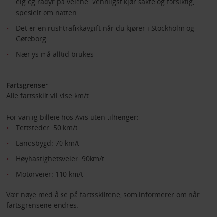
elg og rådyr på veiene. Vennligst kjør sakte og forsiktig,
spesielt om natten.
Det er en rushtrafikkavgift når du kjører i Stockholm og
Gøteborg
Nærlys må alltid brukes
Fartsgrenser
Alle fartsskilt vil vise km/t.
For vanlig billeie hos Avis uten tilhenger:
Tettsteder: 50 km/t
Landsbygd: 70 km/t
Høyhastighetsveier: 90km/t
Motorveier: 110 km/t
Vær nøye med å se på fartsskiltene, som informerer om når
fartsgrensene endres.