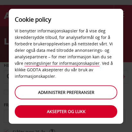
Cookie policy
Welcome
Vi benytter informasjonskapsler for å vise deg
to
skreddersydde tilbud, for analyseformål og for å
Leiebil Gällivare
Avis
forbedre brukeropplevelsen på nettstedet vårt. Vi
deler også data med tiltrodde annonserings- og
analysepartnere – for mer informasjon kan du se
våre
retningslinjer for informasjonskapsler
. Ved å
HENT FRA
klikke GODTA aksepterer du vår bruk av
informasjonskapsler.
Velg et annet leveringssted
ADMINISTRER PREFERANSER
FRA DATO
TIL DATO
AKSEPTER OG LUKK
Sjåfør over 25 år