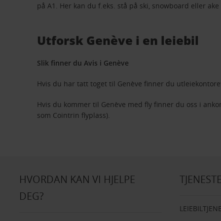
på A1. Her kan du f.eks. stå på ski, snowboard eller ak
Utforsk Genève i en leiebil
Slik finner du Avis i Genève
Hvis du har tatt toget til Genève finner du utleiekonto
Hvis du kommer til Genève med fly finner du oss i anko
som Cointrin flyplass).
HVORDAN KAN VI HJELPE
TJENEST
DEG?
LEIEBILTJEN