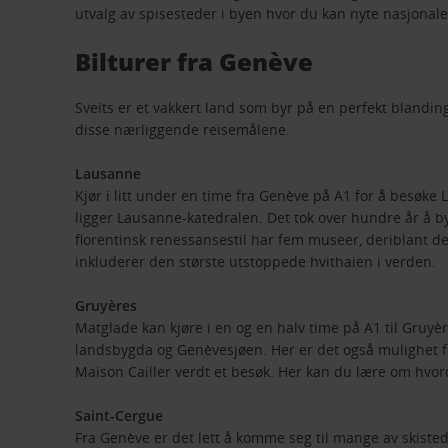
utvalg av spisesteder i byen hvor du kan nyte nasjonale
Bilturer fra Genève
Sveits er et vakkert land som byr på en perfekt blandin
disse nærliggende reisemålene.
Lausanne
Kjør i litt under en time fra Genève på A1 for å besø
ligger Lausanne-katedralen. Det tok over hundre år å 
florentinsk renessansestil har fem museer, deriblant 
inkluderer den største utstoppede hvithaien i verden.
Gruyères
Matglade kan kjøre i en og en halv time på A1 til Gruyè
landsbygda og Genèvesjøen. Her er det også mulighet fo
Maison Cailler verdt et besøk. Her kan du lære om hvo
Saint-Cergue
Fra Genève er det lett å komme seg til mange av skisted