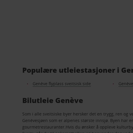
Populære utleiestasjoner i G
Genève flyplass sveitsisk side
Genève
Bilutleie Genève
Som i alle sveitsiske byer hersker det en trygg, ren og v
Genèvesjøen som er alpenes største innsjø. Byen har en h
gourmetrestauranter.Hvis du ønsker å oppleve kulturbyen