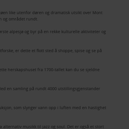
øen like utenfor døren og dramatisk utsikt over Mont
en og området rundt.
te alpesjø og byr på en rekke kulturelle aktiviteter og
rske, er dette et flott sted å shoppe, spise og se på
tte herskapshuset fra 1700-tallet kan du se sjeldne
 Med en samling på rundt 4000 utstillingsgjenstander
uksjon, som slynger vann opp i luften med en hastighet
lternativ musikk til jazz og soul. Det er også et stort