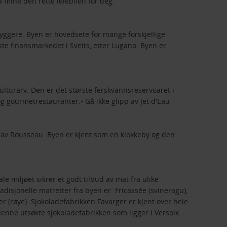
 finne den rette leiebilen for deg.
byggere. Byen er hovedsete for mange forskjellige
e finansmarkedet i Sveits, etter Lugano. Byen er
lturarv. Den er det største ferskvannsreservoaret i
og gourmetrestauranter.• Gå ikke glipp av Jet d'Eau –
 av Rousseau. Byen er kjent som en klokkeby og den
 miljøet sikrer et godt tilbud av mat fra ulike
adisjonelle matretter fra byen er: Fricassée (svineragu),
r (røye). Sjokoladefabrikken Favarger er kjent over hele
denne utsøkte sjokoladefabrikken som ligger i Versoix.