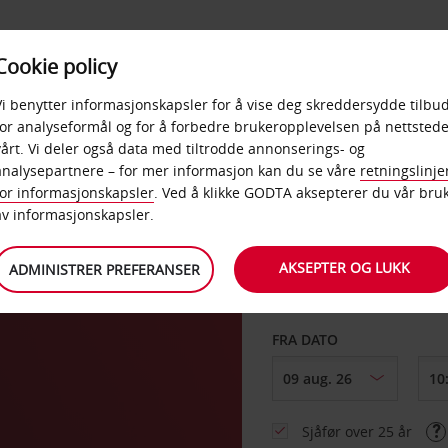
POPULÆRE
Cookie policy
D
PRODUKTER
BEDRIF
DESTINASJONER
Vi benytter informasjonskapsler for å vise deg skreddersydde tilbud
for analyseformål og for å forbedre brukeropplevelsen på nettstede
vårt. Vi deler også data med tiltrodde annonserings- og
analysepartnere – for mer informasjon kan du se våre
retningslinje
for informasjonskapsler
. Ved å klikke GODTA aksepterer du vår bru
HENT FRA
av informasjonskapsler.
AKSEPTER OG LUKK
ADMINISTRER PREFERANSER
Velg et annet leverin
FRA DATO
Sjåfør over 25 år