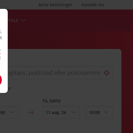
Mine bestillinger
Kontakt oss
TSAVTALE
,
t
r
k
gssted
TIL DATO