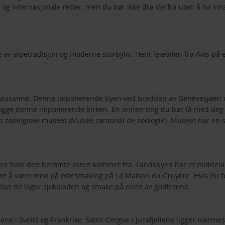
 og internasjonale retter, men du bør ikke dra derfra uten å ha sm
g av alpetradisjon og moderne storbyliv. Hent leiebilen fra Avis på
ke Lausanne. Denne imponerende byen ved bredden av Genèvesjøen o
bygge denne imponerende kirken. En annen ting du bør få med deg e
det zoologiske museet (Musée cantonal de zoologie). Museet har en
res hvor den berømte osten kommer fra. Landsbyen har et middelalde
r å være med på ostesmaking på La Maison du Gruyère. Hvis du for
rdan de lager sjokoladen og smake på noen av godbitene.
ene i Sveits og Frankrike. Saint-Cergue i Jurafjellene ligger nærme