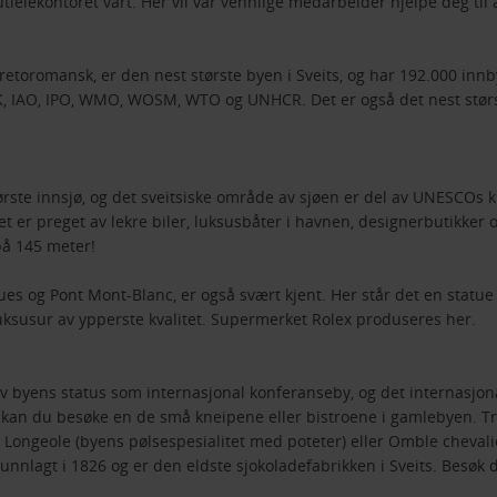
leiekontoret vårt. Her vil vår vennlige medarbeider hjelpe deg til å
retoromansk, er den nest største byen i Sveits, og har 192.000 inn
K, IAO, IPO, WMO, WOSM, WTO og UNHCR. Det er også det nest størst
ste innsjø, og det sveitsiske område av sjøen er del av UNESCOs ku
et er preget av lekre biler, luksusbåter i havnen, designerbutikker 
på 145 meter!
s og Pont Mont-Blanc, er også svært kjent. Her står det en statue
luksusur av ypperste kvalitet. Supermerket Rolex produseres her.
byens status som internasjonal konferanseby, og det internasjonale
ge, kan du besøke en de små kneipene eller bistroene i gamlebyen. Tr
Longeole (byens pølsespesialitet med poteter) eller Omble chevalie
runnlagt i 1826 og er den eldste sjokoladefabrikken i Sveits. Besøk 