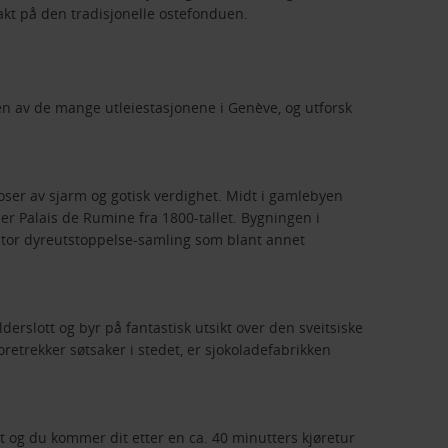
akt på den tradisjonelle ostefonduen.
 en av de mange utleiestasjonene i Genève, og utforsk
ser av sjarm og gotisk verdighet. Midt i gamlebyen
r Palais de Rumine fra 1800-tallet. Bygningen i
 stor dyreutstoppelse-samling som blant annet
rslott og byr på fantastisk utsikt over den sveitsiske
etrekker søtsaker i stedet, er sjokoladefabrikken
st og du kommer dit etter en ca. 40 minutters kjøretur