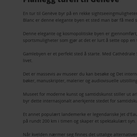
En tur til Genève byr på en rekke sightseeingmulighete
Blanc er denne elegante byen et sted man bør få med seg
Denne elegante og kosmopolitiske byen er gjennomført, 
sportsmuligheter som gjør at det er lurt å sette opp en 
Gamlebyen er et perfekt sted å starte. Med Cathédrale S
livet.
Det er massevis av museer du kan besøke og Det intern
bøker, manuskripter, malerier og audiovisuelle utstilli
Museet for moderne kunst og samtidskunst stiller ut arb
byr dette internasjonalt anerkjente stedet for samtidsku
Et annet populært landemerke er legendariske Jet d'Ea
på rundt 200 km i timen og skaper et spektakulært syn.
Når kvelden nærmer seg finnes det uttalige alternativer 