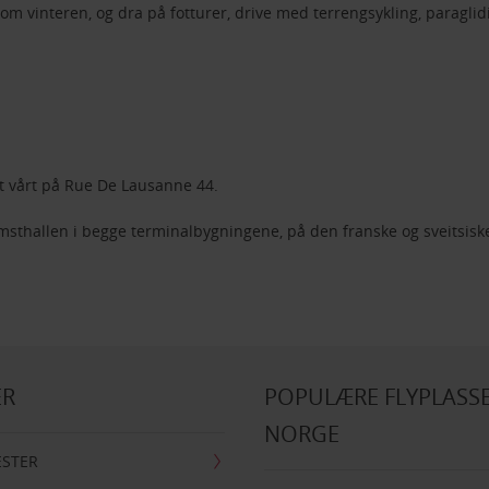
e om vinteren, og dra på fotturer, drive med terrengsykling, paragl
ret vårt på Rue De Lausanne 44.
msthallen i begge terminalbygningene, på den franske og sveitsiske
ER
POPULÆRE FLYPLASSE
NORGE
ESTER