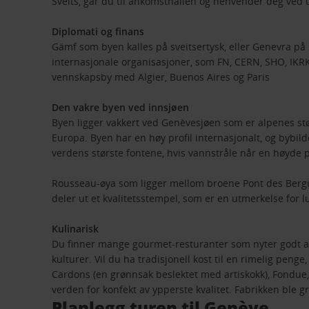
Sveits, går du til ankomsthallen og henvender deg ved ut
Diplomati og finans
Gämf som byen kalles på sveitsertysk, eller Genevra på 
internasjonale organisasjoner, som FN, CERN, SHO, IKR
vennskapsby med Algier, Buenos Aires og Paris
Den vakre byen ved innsjøen
Byen ligger vakkert ved Genèvesjøen som er alpenes stør
Europa. Byen har en høy profil internasjonalt, og bybild
verdens største fontene, hvis vannstråle når en høyde 
Rousseau-øya som ligger mellom broene Pont des Bergue
deler ut et kvalitetsstempel, som er en utmerkelse for 
Kulinarisk
Du finner mange gourmet-resturanter som nyter godt av 
kulturer. Vil du ha tradisjonell kost til en rimelig pen
Cardons (en grønnsak beslektet med artiskokk), Fondue, 
verden for konfekt av ypperste kvalitet. Fabrikken ble g
Planlegg turen til Genève