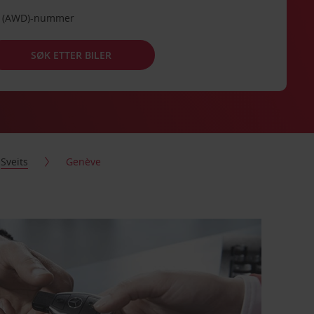
de (AWD)-nummer
SØK ETTER BILER
Sveits
Genève