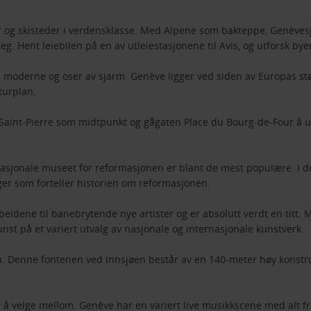
r og skisteder i verdensklasse. Med Alpene som bakteppe, Genèvesj
. Hent leiebilen på en av utleiestasjonene til Avis, og utforsk by
moderne og oser av sjarm. Genève ligger ved siden av Europas størs
turplan.
aint-Pierre som midtpunkt og gågaten Place du Bourg-de-Four å utfo
asjonale museet for reformasjonen er blant de mest populære. I de
nger som forteller historien om reformasjonen.
eidene til banebrytende nye artister og er absolutt verdt en titt.
nst på et variert utvalg av nasjonale og internasjonale kunstverk.
u. Denne fontenen ved innsjøen består av en 140-meter høy konstr
å velge mellom. Genève har en variert live musikkscene med alt fra a