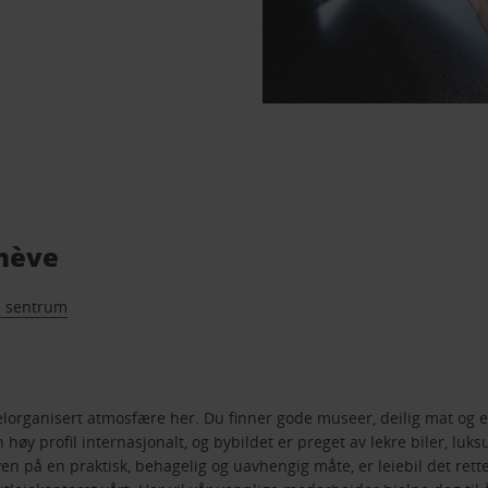
enève
 sentrum
elorganisert atmosfære her. Du finner gode museer, deilig mat og et 
øy profil internasjonalt, og bybildet er preget av lekre biler, luk
 på en praktisk, behagelig og uavhengig måte, er leiebil det rette