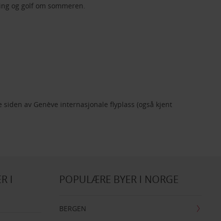
iding og golf om sommeren.
 siden av Genève internasjonale flyplass (også kjent
R I
POPULÆRE BYER I NORGE
BERGEN