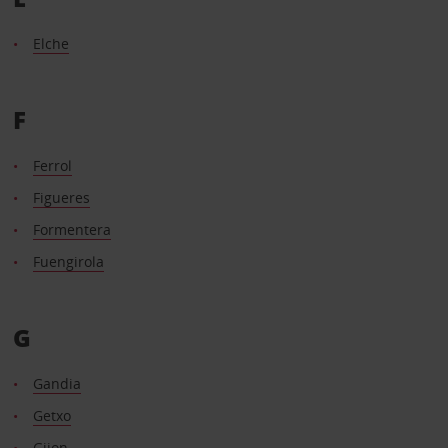
Elche
F
Ferrol
Figueres
Formentera
Fuengirola
G
Gandia
Getxo
Gijon