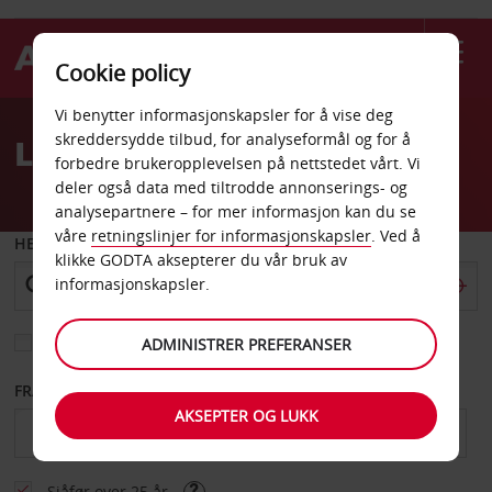
Cookie policy
Welcome
Vi benytter informasjonskapsler for å vise deg
to
skreddersydde tilbud, for analyseformål og for å
Leiebil Spania
Avis
forbedre brukeropplevelsen på nettstedet vårt. Vi
deler også data med tiltrodde annonserings- og
analysepartnere – for mer informasjon kan du se
våre
retningslinjer for informasjonskapsler
. Ved å
HENT FRA
klikke GODTA aksepterer du vår bruk av
informasjonskapsler.
Velg et annet leveringssted
ADMINISTRER PREFERANSER
FRA DATO
TIL DATO
AKSEPTER OG LUKK
Sjåfør over 25 år