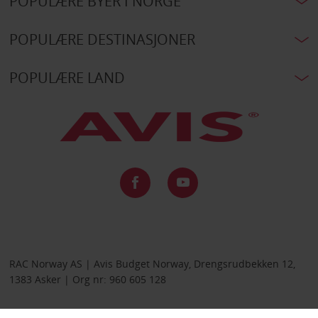
POPULÆRE BYER I NORGE
POPULÆRE DESTINASJONER
POPULÆRE LAND
RAC Norway AS | Avis Budget Norway, Drengsrudbekken 12,
1383 Asker | Org nr: 960 605 128