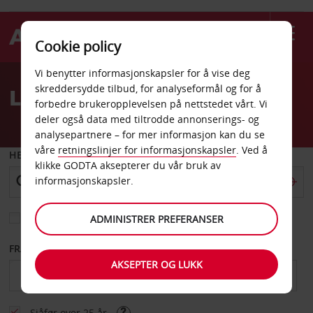
Cookie policy
Welcome
Vi benytter informasjonskapsler for å vise deg
to
skreddersydde tilbud, for analyseformål og for å
Leiebil Leikanger
Avis
forbedre brukeropplevelsen på nettstedet vårt. Vi
deler også data med tiltrodde annonserings- og
analysepartnere – for mer informasjon kan du se
våre
retningslinjer for informasjonskapsler
. Ved å
HENT FRA
klikke GODTA aksepterer du vår bruk av
informasjonskapsler.
Velg et annet leveringssted
ADMINISTRER PREFERANSER
FRA DATO
TIL DATO
AKSEPTER OG LUKK
Sjåfør over 25 år