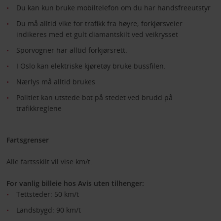
Du kan kun bruke mobiltelefon om du har handsfreeutstyr
Du må alltid vike for trafikk fra høyre; forkjørsveier
indikeres med et gult diamantskilt ved veikrysset
Sporvogner har alltid forkjørsrett.
I Oslo kan elektriske kjøretøy bruke bussfilen.
Nærlys må alltid brukes
Politiet kan utstede bot på stedet ved brudd på
trafikkreglene
Fartsgrenser
Alle fartsskilt vil vise km/t.
For vanlig billeie hos Avis uten tilhenger:
Tettsteder: 50 km/t
Landsbygd: 90 km/t