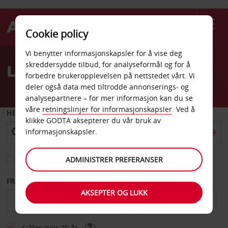
Cookie policy
Welcome
Vi benytter informasjonskapsler for å vise deg
to
skreddersydde tilbud, for analyseformål og for å
Leiebil Hokksund
Avis
forbedre brukeropplevelsen på nettstedet vårt. Vi
deler også data med tiltrodde annonserings- og
analysepartnere – for mer informasjon kan du se
våre
retningslinjer for informasjonskapsler
. Ved å
HENT FRA
klikke GODTA aksepterer du vår bruk av
informasjonskapsler.
Velg et annet leveringssted
ADMINISTRER PREFERANSER
FRA DATO
TIL DATO
AKSEPTER OG LUKK
Sjåfør over 25 år