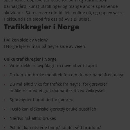
barnasgård, kunst utstillinger og mange andre spennende
aktiviteter. Så reservere din bil leie online nå, og opplev vakre
Hokksund i en eiebil fra oss på Avis Bilutleie.
Trafikkregler i Norge
Hvilken side av veien?
I Norge kjører man på høyre side av veien.
Unike trafikkregler i Norge
Vinterdekk er lovpålagt fra november til april
Du kan kun bruke mobiltelefon om du har handsfreeutstyr
Du må alltid vike for trafikk fra høyre; forkjørsveier
indikeres med et gult diamantskilt ved veikrysset
Sporvogner har alltid forkjørsrett
I Oslo kan elektriske kjøretøy bruke bussfilen
Nærlys må alltid brukes
Politiet kan utstede bot på stedet ved brudd på