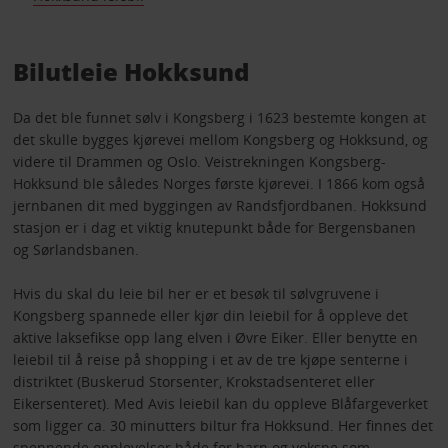
Bilutleie Hokksund
Da det ble funnet sølv i Kongsberg i 1623 bestemte kongen at
det skulle bygges kjørevei mellom Kongsberg og Hokksund, og
videre til Drammen og Oslo. Veistrekningen Kongsberg-
Hokksund ble således Norges første kjørevei. I 1866 kom også
jernbanen dit med byggingen av Randsfjordbanen. Hokksund
stasjon er i dag et viktig knutepunkt både for Bergensbanen
og Sørlandsbanen.
Hvis du skal du leie bil her er et besøk til sølvgruvene i
Kongsberg spannede eller kjør din leiebil for å oppleve det
aktive laksefikse opp lang elven i Øvre Eiker. Eller benytte en
leiebil til å reise på shopping i et av de tre kjøpe senterne i
distriktet (Buskerud Storsenter, Krokstadsenteret eller
Eikersenteret). Med Avis leiebil kan du oppleve Blåfargeverket
som ligger ca. 30 minutters biltur fra Hokksund. Her finnes det
spennende opplevelser både for barn og voksne som