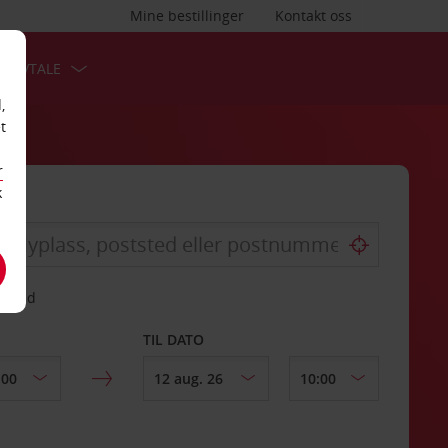
Mine bestillinger
Kontakt oss
TSAVTALE
,
t
r
k
gssted
TIL DATO