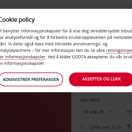
POPULÆRE
Cookie policy
D
PRODUKTER
BEDRIF
DESTINASJONER
Vi benytter informasjonskapsler for å vise deg skreddersydde tilbud
for analyseformål og for å forbedre brukeropplevelsen på nettstede
vårt. Vi deler også data med tiltrodde annonserings- og
am
analysepartnere – for mer informasjon kan du se våre
retningslinje
for informasjonskapsler
. Ved å klikke GODTA aksepterer du vår bru
HENT FRA
av informasjonskapsler.
AKSEPTER OG LUKK
ADMINISTRER PREFERANSER
Velg et annet leverin
FRA DATO
Sjåfør over 25 år