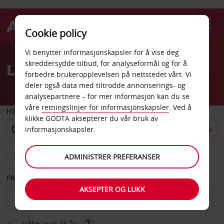
Cookie policy
Welcome
Vi benytter informasjonskapsler for å vise deg
to
skreddersydde tilbud, for analyseformål og for å
Leiebil Prato
Avis
forbedre brukeropplevelsen på nettstedet vårt. Vi
deler også data med tiltrodde annonserings- og
analysepartnere – for mer informasjon kan du se
våre
retningslinjer for informasjonskapsler
. Ved å
HENT FRA
klikke GODTA aksepterer du vår bruk av
informasjonskapsler.
Velg et annet leveringssted
ADMINISTRER PREFERANSER
FRA DATO
TIL DATO
AKSEPTER OG LUKK
Sjåfør over 25 år