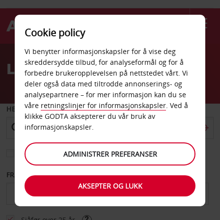
Cookie policy
Welcome
Vi benytter informasjonskapsler for å vise deg
to
skreddersydde tilbud, for analyseformål og for å
Leiebil Ivrea
Avis
forbedre brukeropplevelsen på nettstedet vårt. Vi
deler også data med tiltrodde annonserings- og
analysepartnere – for mer informasjon kan du se
våre
retningslinjer for informasjonskapsler
. Ved å
HENT FRA
klikke GODTA aksepterer du vår bruk av
informasjonskapsler.
Velg et annet leveringssted
ADMINISTRER PREFERANSER
FRA DATO
TIL DATO
AKSEPTER OG LUKK
Sjåfør over 25 år