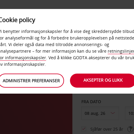
POPULÆRE
Cookie policy
D
PRODUKTER
BEDRIF
DESTINASJONER
Vi benytter informasjonskapsler for å vise deg skreddersydde tilbud
for analyseformål og for å forbedre brukeropplevelsen på nettstede
vårt. Vi deler også data med tiltrodde annonserings- og
a
analysepartnere – for mer informasjon kan du se våre
retningslinje
for informasjonskapsler
. Ved å klikke GODTA aksepterer du vår bru
HENT FRA
av informasjonskapsler.
AKSEPTER OG LUKK
ADMINISTRER PREFERANSER
Velg et annet leverin
FRA DATO
Sjåfør over 25 år