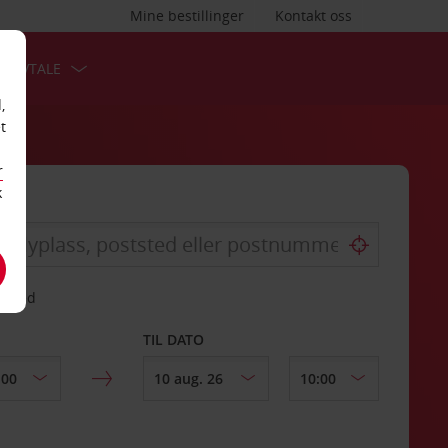
Mine bestillinger
Kontakt oss
TSAVTALE
,
t
r
k
gssted
TIL DATO