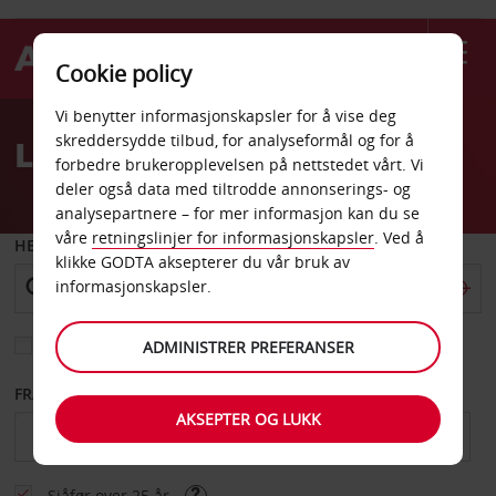
Cookie policy
Welcome
Vi benytter informasjonskapsler for å vise deg
to
skreddersydde tilbud, for analyseformål og for å
Leiebil Mitilini
Avis
forbedre brukeropplevelsen på nettstedet vårt. Vi
deler også data med tiltrodde annonserings- og
analysepartnere – for mer informasjon kan du se
våre
retningslinjer for informasjonskapsler
. Ved å
HENT FRA
klikke GODTA aksepterer du vår bruk av
informasjonskapsler.
Velg et annet leveringssted
ADMINISTRER PREFERANSER
FRA DATO
TIL DATO
AKSEPTER OG LUKK
Sjåfør over 25 år