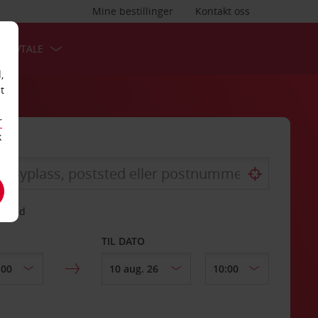
Mine bestillinger
Kontakt oss
TSAVTALE
,
t
r
k
gssted
TIL DATO