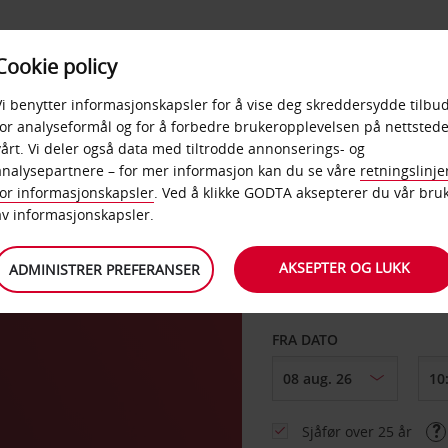
POPULÆRE
Cookie policy
D
PRODUKTER
BEDRIF
DESTINASJONER
Vi benytter informasjonskapsler for å vise deg skreddersydde tilbud
for analyseformål og for å forbedre brukeropplevelsen på nettstede
vårt. Vi deler også data med tiltrodde annonserings- og
analysepartnere – for mer informasjon kan du se våre
retningslinje
for informasjonskapsler
. Ved å klikke GODTA aksepterer du vår bru
HENT FRA
av informasjonskapsler.
AKSEPTER OG LUKK
ADMINISTRER PREFERANSER
Velg et annet leverin
FRA DATO
Sjåfør over 25 år