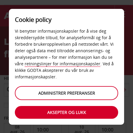
Cookie policy
Welcome
Vi benytter informasjonskapsler for å vise deg
to
skreddersydde tilbud, for analyseformål og for å
Leiebil Montpellier
Avis
forbedre brukeropplevelsen på nettstedet vårt. Vi
flyplass
deler også data med tiltrodde annonserings- og
analysepartnere – for mer informasjon kan du se
våre
retningslinjer for informasjonskapsler
. Ved å
klikke GODTA aksepterer du vår bruk av
informasjonskapsler.
HENT FRA
ADMINISTRER PREFERANSER
Velg et annet leveringssted
AKSEPTER OG LUKK
FRA DATO
TIL DATO