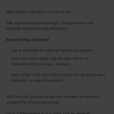
Med mindre skiltingen sier noe annet.
Vær oppmerksom på endringer i fartsgrensene ved
endrede værforhold (følg skiltingen).
Barnesikrings-/belteplikt
Det er belteplikt for sjåføren og alle passasjerer.
Barn som veier opptil 9 kg må være sikret i et
bakovervendt barnesete i baksetet.
Barn under 10 år som veier mindre enn 36 kg må være
fastspent i et egnet barnesete.
OBS! Barnets forelder/verge eller leietaker av bilen har
ansvaret for å feste barnesetet.
Disse trafikkreglene er kun ment som en generell