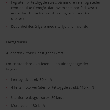
I og utenfor tettbygde strøk, på mindre veier og steder
hvor det ikke fremgår klart hvem som har forkjørsrett,
er det lurt å vike for trafikk fra høyre («priorité a
droite»).
Det anbefales å kjøre med nærlys til enhver tid.
Fartsgrenser
Alle fartsskilt viser hastighet i km/t.
For en standard Avis-leiebil uten tilhenger gjelder
følgende:
I tettbygde strøk: 50 km/t
4-felts motorvei (utenfor tettbygde strøk): 110 km/t
Utenfor tettbygde strøk: 80 km/t
Motorveier: 130 km/t