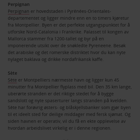
Perpignan
Perpignan
er hovedstaden i Pyrénées-Orientales-
departementet og ligger mindre enn en to timers kjøretur
fra Montpellier. Byen er det perfekte utgangspunktet for å
utforske Nord-Catalonia i Frankrike. Palasset til kongen av
Mallorca stammer fra 1200-tallet og byr på en
imponerende utsikt over de snøkledte Pyreneene. Besøk
det arabiske og det romerske distriktet hvor du kan nyte
nylaget baklava og drikke nordafrikansk kaffe.
Sète
Sète
er Montpelliers nærmeste havn og ligger kun 45
minutter fra Montpellier flyplass med bil. Den 35 km lange,
uberørte stranden er det riktige stedet for å bygge
sandslott og nyte spaserturer langs stranden på kvelden.
Sète har forøvrig østers- og blåskjellsbanker som gjør byen
til et ideelt sted for deilige middager med fersk sjømat. Og
siden havnen er operativ, vil du få en ekte opplevelse av
hvordan arbeidslivet virkelig er i denne regionen.