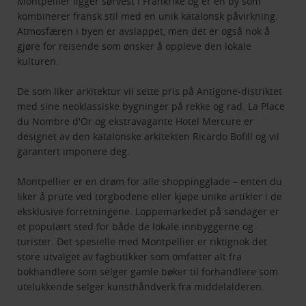
Montpellier ligger sørvest i Frankrike og er en by som
kombinerer fransk stil med en unik katalonsk påvirkning.
Atmosfæren i byen er avslappet, men det er også nok å
gjøre for reisende som ønsker å oppleve den lokale
kulturen.
De som liker arkitektur vil sette pris på Antigone-distriktet
med sine neoklassiske bygninger på rekke og rad. La Place
du Nombre d'Or og ekstravagante Hotel Mercure er
designet av den katalonske arkitekten Ricardo Bofill og vil
garantert imponere deg.
Montpellier er en drøm for alle shoppingglade – enten du
liker å prute ved torgbodene eller kjøpe unike artikler i de
eksklusive forretningene. Loppemarkedet på søndager er
et populært sted for både de lokale innbyggerne og
turister. Det spesielle med Montpellier er riktignok det
store utvalget av fagbutikker som omfatter alt fra
bokhandlere som selger gamle bøker til forhandlere som
utelukkende selger kunsthåndverk fra middelalderen.