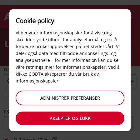
Cookie policy
Welcome
Vi benytter informasjonskapsler for å vise deg
to
skreddersydde tilbud, for analyseformål og for å
Leiebil Marne La Vallee
Avis
forbedre brukeropplevelsen på nettstedet vårt. Vi
deler også data med tiltrodde annonserings- og
analysepartnere – for mer informasjon kan du se
våre
retningslinjer for informasjonskapsler
. Ved å
HENT FRA
klikke GODTA aksepterer du vår bruk av
informasjonskapsler.
Velg et annet leveringssted
ADMINISTRER PREFERANSER
FRA DATO
TIL DATO
AKSEPTER OG LUKK
Sjåfør over 25 år