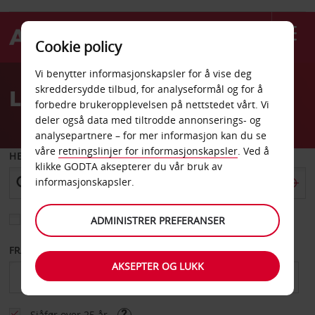
Cookie policy
Welcome
Vi benytter informasjonskapsler for å vise deg
to
skreddersydde tilbud, for analyseformål og for å
Leiebil La Rochelle
Avis
forbedre brukeropplevelsen på nettstedet vårt. Vi
deler også data med tiltrodde annonserings- og
analysepartnere – for mer informasjon kan du se
våre
retningslinjer for informasjonskapsler
. Ved å
HENT FRA
klikke GODTA aksepterer du vår bruk av
informasjonskapsler.
Velg et annet leveringssted
ADMINISTRER PREFERANSER
FRA DATO
TIL DATO
AKSEPTER OG LUKK
Sjåfør over 25 år