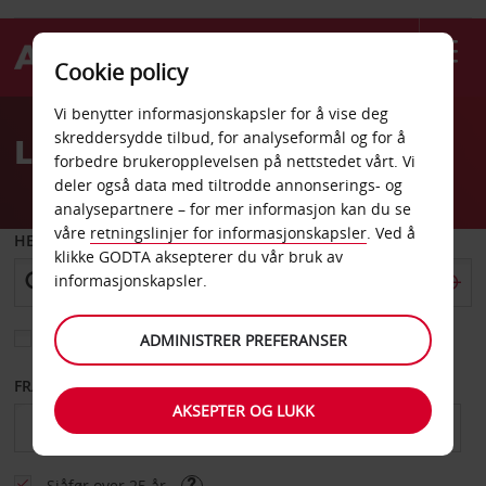
Cookie policy
Welcome
Vi benytter informasjonskapsler for å vise deg
to
skreddersydde tilbud, for analyseformål og for å
Leiebil Chateau Thierry
Avis
forbedre brukeropplevelsen på nettstedet vårt. Vi
deler også data med tiltrodde annonserings- og
analysepartnere – for mer informasjon kan du se
våre
retningslinjer for informasjonskapsler
. Ved å
HENT FRA
klikke GODTA aksepterer du vår bruk av
informasjonskapsler.
Velg et annet leveringssted
ADMINISTRER PREFERANSER
FRA DATO
TIL DATO
AKSEPTER OG LUKK
Sjåfør over 25 år