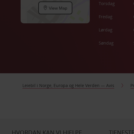
Torsdag
View Map
Fredag
Lørdag
Søndag
Leiebil i Norge, Europa og Hele Verden — Avis
P
HVORDAN KAN VI HJELPE
TJENEST