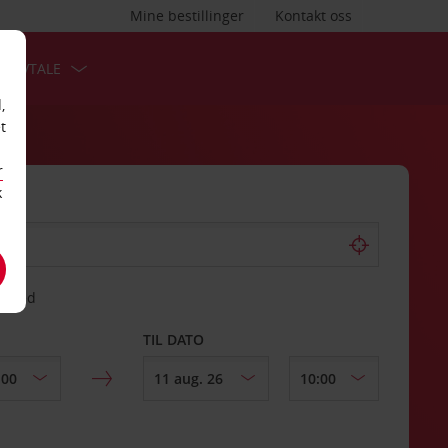
Mine bestillinger
Kontakt oss
TSAVTALE
,
t
r
k
gssted
TIL DATO