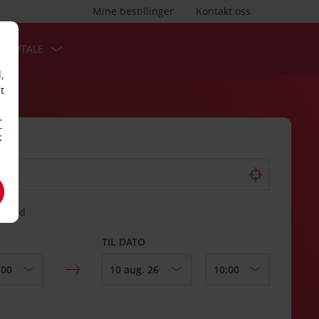
Mine bestillinger
Kontakt oss
TSAVTALE
,
t
r
k
gssted
TIL DATO