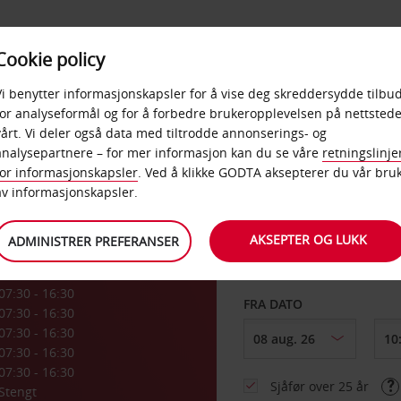
POPULÆRE
Cookie policy
D
PRODUKTER
BEDRIF
DESTINASJONER
Vi benytter informasjonskapsler for å vise deg skreddersydde tilbud
for analyseformål og for å forbedre brukeropplevelsen på nettstede
vårt. Vi deler også data med tiltrodde annonserings- og
analysepartnere – for mer informasjon kan du se våre
retningslinje
for informasjonskapsler
. Ved å klikke GODTA aksepterer du vår bru
HENT FRA
av informasjonskapsler.
AKSEPTER OG LUKK
ADMINISTRER PREFERANSER
Velg et annet leverin
07:30 - 16:30
FRA DATO
07:30 - 16:30
07:30 - 16:30
07:30 - 16:30
07:30 - 16:30
Sjåfør over 25 år
Stengt