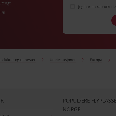
Stengt
Jeg har en rabattko
ing
rodukter og tjenester
Utleiestasjoner
Europa
ER
POPULÆRE FLYPLASSE
NORGE
ESTER