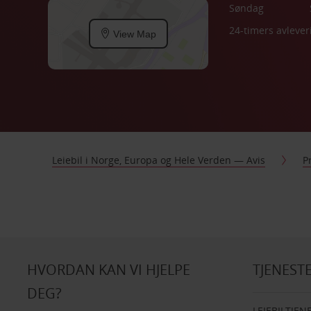
Søndag
24-timers avlever
View Map
Leiebil i Norge, Europa og Hele Verden — Avis
P
HVORDAN KAN VI HJELPE
TJENEST
DEG?
LEIEBILTJEN