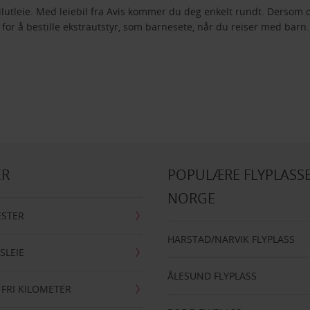
 Bilutleie. Med leiebil fra Avis kommer du deg enkelt rundt. Dersom 
 for å bestille ekstrautstyr, som barnesete, når du reiser med bar
ER
POPULÆRE FLYPLASSE
NORGE
ESTER
HARSTAD/NARVIK FLYPLASS
SLEIE
ÅLESUND FLYPLASS
 FRI KILOMETER