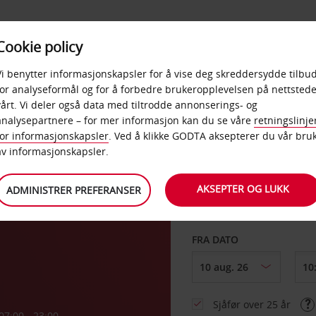
POPULÆRE
Cookie policy
D
PRODUKTER
BEDRIF
DESTINASJONER
Vi benytter informasjonskapsler for å vise deg skreddersydde tilbud
for analyseformål og for å forbedre brukeropplevelsen på nettstede
vårt. Vi deler også data med tiltrodde annonserings- og
avn
analysepartnere – for mer informasjon kan du se våre
retningslinje
for informasjonskapsler
. Ved å klikke GODTA aksepterer du vår bru
HENT FRA
av informasjonskapsler.
AKSEPTER OG LUKK
ADMINISTRER PREFERANSER
Velg et annet leverin
FRA DATO
Sjåfør over 25 år
07:00 - 23:00