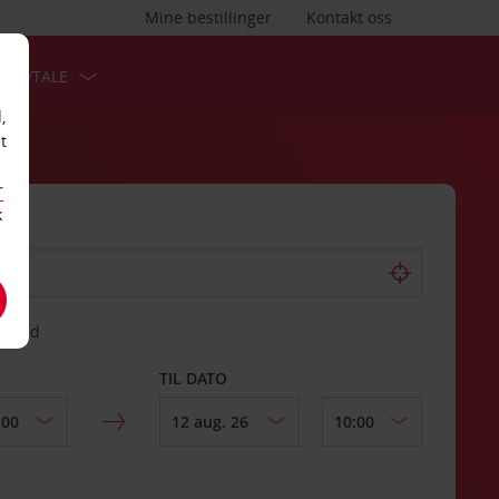
Mine bestillinger
Kontakt oss
TSAVTALE
,
t
r
k
gssted
TIL DATO