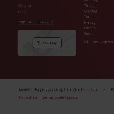
Kastrup
Tirsdag
2770
Onsdag
Torsdag
Ring: +45 70 24 77 02
Fredag
Lørdag
Søndag
24-timers avlever
View Map
Leiebil i Norge, Europa og Hele Verden — Avis
P
København internasjonale flyplass