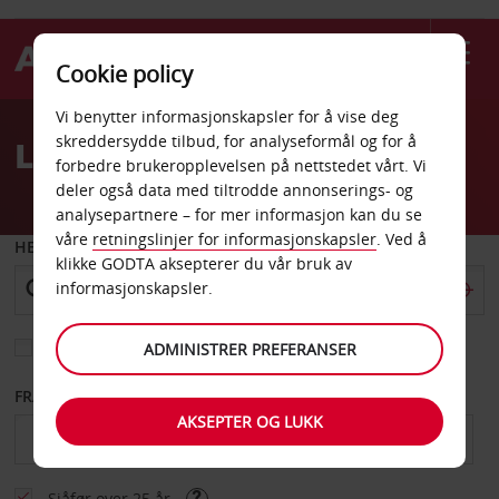
Cookie policy
Welcome
Vi benytter informasjonskapsler for å vise deg
to
skreddersydde tilbud, for analyseformål og for å
Leiebil Club Mouv
Avis
forbedre brukeropplevelsen på nettstedet vårt. Vi
deler også data med tiltrodde annonserings- og
analysepartnere – for mer informasjon kan du se
våre
retningslinjer for informasjonskapsler
. Ved å
HENT FRA
klikke GODTA aksepterer du vår bruk av
informasjonskapsler.
Velg et annet leveringssted
ADMINISTRER PREFERANSER
FRA DATO
TIL DATO
AKSEPTER OG LUKK
Sjåfør over 25 år