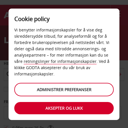
Cookie policy
Welcome
Vi benytter informasjonskapsler for å vise deg
to
skreddersydde tilbud, for analyseformål og for å
Leiebil Fransk Polynesia
Avis
forbedre brukeropplevelsen på nettstedet vårt. Vi
deler også data med tiltrodde annonserings- og
analysepartnere – for mer informasjon kan du se
våre
retningslinjer for informasjonskapsler
. Ved å
HENT FRA
klikke GODTA aksepterer du vår bruk av
informasjonskapsler.
Velg et annet leveringssted
ADMINISTRER PREFERANSER
FRA DATO
TIL DATO
AKSEPTER OG LUKK
Sjåfør over 25 år