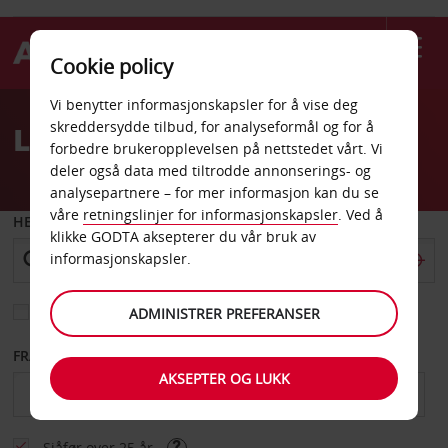
Cookie policy
Welcome
Vi benytter informasjonskapsler for å vise deg
to
skreddersydde tilbud, for analyseformål og for å
Leiebil Nadi
Avis
forbedre brukeropplevelsen på nettstedet vårt. Vi
deler også data med tiltrodde annonserings- og
analysepartnere – for mer informasjon kan du se
våre
retningslinjer for informasjonskapsler
. Ved å
HENT FRA
klikke GODTA aksepterer du vår bruk av
informasjonskapsler.
Velg et annet leveringssted
ADMINISTRER PREFERANSER
FRA DATO
TIL DATO
AKSEPTER OG LUKK
Sjåfør over 25 år