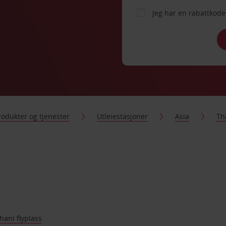
Jeg har en rabattko
rodukter og tjenester
Utleiestasjoner
Asia
Th
ani flyplass