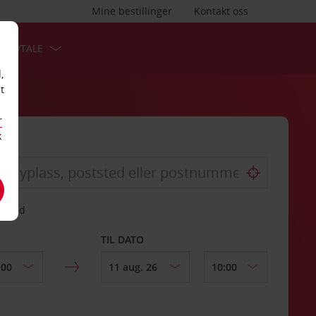
Mine bestillinger
Kontakt oss
TSAVTALE
,
t
r
k
gssted
TIL DATO