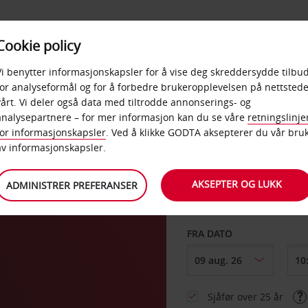
POPULÆRE
Cookie policy
D
PRODUKTER
BEDRIF
DESTINASJONER
Vi benytter informasjonskapsler for å vise deg skreddersydde tilbud
for analyseformål og for å forbedre brukeropplevelsen på nettstede
vårt. Vi deler også data med tiltrodde annonserings- og
ani
analysepartnere – for mer informasjon kan du se våre
retningslinje
for informasjonskapsler
. Ved å klikke GODTA aksepterer du vår bru
HENT FRA
av informasjonskapsler.
AKSEPTER OG LUKK
ADMINISTRER PREFERANSER
Velg et annet leverin
FRA DATO
Sjåfør over 25 år