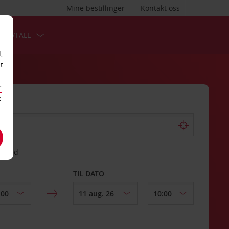
Mine bestillinger
Kontakt oss
TSAVTALE
,
t
r
k
gssted
TIL DATO