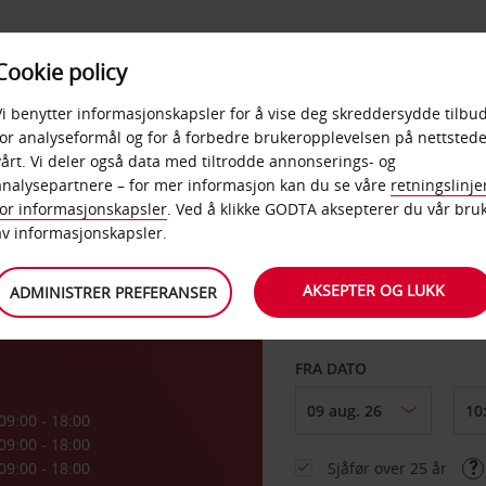
POPULÆRE
Cookie policy
D
PRODUKTER
BEDRIF
DESTINASJONER
Vi benytter informasjonskapsler for å vise deg skreddersydde tilbud
for analyseformål og for å forbedre brukeropplevelsen på nettstede
vårt. Vi deler også data med tiltrodde annonserings- og
ng
analysepartnere – for mer informasjon kan du se våre
retningslinje
for informasjonskapsler
. Ved å klikke GODTA aksepterer du vår bru
HENT FRA
av informasjonskapsler.
AKSEPTER OG LUKK
ADMINISTRER PREFERANSER
Velg et annet leverin
FRA DATO
09:00 - 18:00
09:00 - 18:00
09:00 - 18:00
Sjåfør over 25 år