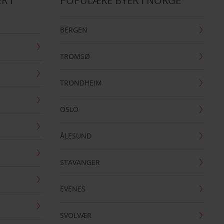
R I
POPULÆRE BYER I NORGE
BERGEN
TROMSØ
TRONDHEIM
OSLO
ÅLESUND
STAVANGER
EVENES
SVOLVÆR