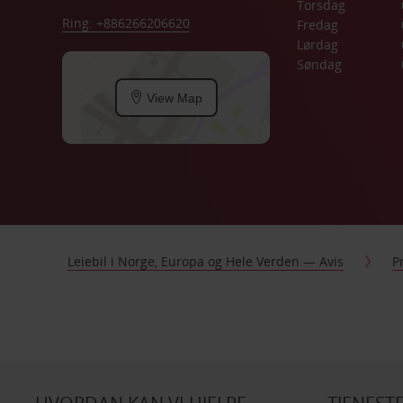
Torsdag
Ring: +886266206620
Fredag
Lørdag
Søndag
View Map
Leiebil i Norge, Europa og Hele Verden — Avis
P