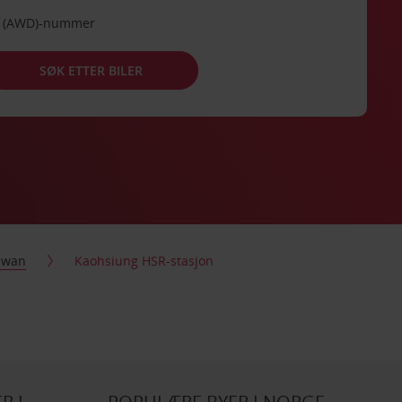
de (AWD)-nummer
SØK ETTER BILER
iwan
Kaohsiung HSR-stasjon