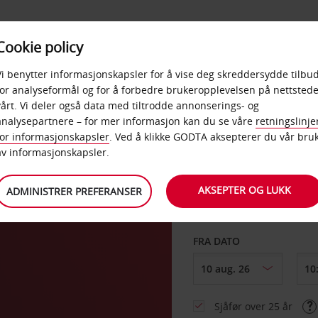
POPULÆRE
Cookie policy
D
PRODUKTER
BEDRIF
DESTINASJONER
Vi benytter informasjonskapsler for å vise deg skreddersydde tilbud
for analyseformål og for å forbedre brukeropplevelsen på nettstede
vårt. Vi deler også data med tiltrodde annonserings- og
ity
analysepartnere – for mer informasjon kan du se våre
retningslinje
for informasjonskapsler
. Ved å klikke GODTA aksepterer du vår bru
HENT FRA
av informasjonskapsler.
AKSEPTER OG LUKK
ADMINISTRER PREFERANSER
Velg et annet leverin
FRA DATO
Sjåfør over 25 år