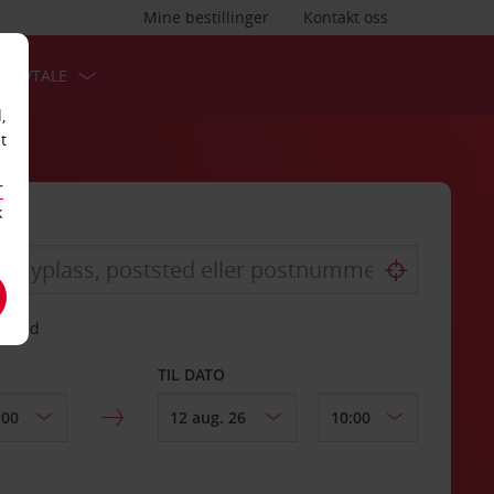
Mine bestillinger
Kontakt oss
TSAVTALE
,
t
r
k
gssted
TIL DATO