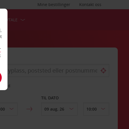
Mine bestillinger
Kontakt oss
TSAVTALE
,
t
r
k
gssted
TIL DATO