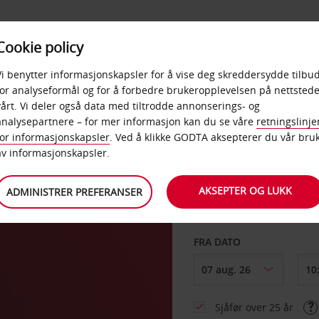
POPULÆRE
Cookie policy
D
PRODUKTER
BEDRIF
DESTINASJONER
Vi benytter informasjonskapsler for å vise deg skreddersydde tilbud
for analyseformål og for å forbedre brukeropplevelsen på nettstede
vårt. Vi deler også data med tiltrodde annonserings- og
 City
analysepartnere – for mer informasjon kan du se våre
retningslinje
for informasjonskapsler
. Ved å klikke GODTA aksepterer du vår bru
HENT FRA
av informasjonskapsler.
AKSEPTER OG LUKK
ADMINISTRER PREFERANSER
Velg et annet leverin
FRA DATO
Sjåfør over 25 år