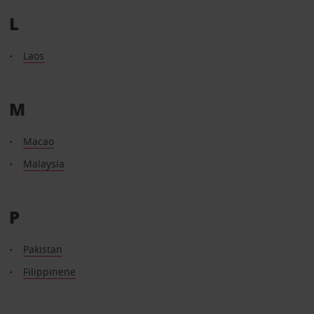
L
Laos
M
Macao
Malaysia
P
Pakistan
Filippinene