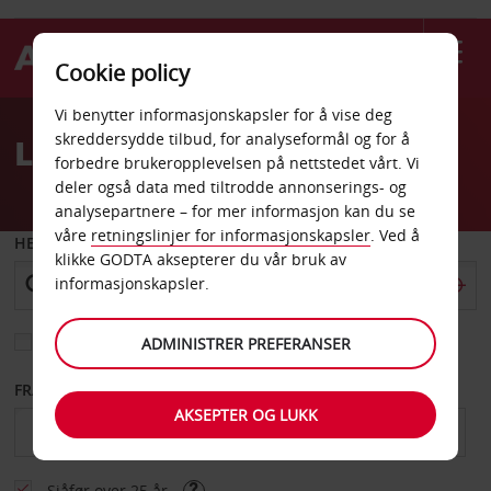
Cookie policy
Welcome
Vi benytter informasjonskapsler for å vise deg
to
skreddersydde tilbud, for analyseformål og for å
Leiebil Asia
Avis
forbedre brukeropplevelsen på nettstedet vårt. Vi
deler også data med tiltrodde annonserings- og
analysepartnere – for mer informasjon kan du se
våre
retningslinjer for informasjonskapsler
. Ved å
HENT FRA
klikke GODTA aksepterer du vår bruk av
informasjonskapsler.
Velg et annet leveringssted
ADMINISTRER PREFERANSER
FRA DATO
TIL DATO
AKSEPTER OG LUKK
Sjåfør over 25 år