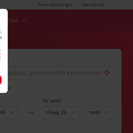
Mine bestillinger
Kontakt oss
TSAVTALE
,
t
r
k
gssted
TIL DATO