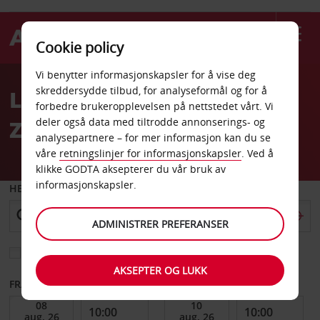
Cookie policy
Welcome
Vi benytter informasjonskapsler for å vise deg
to
skreddersydde tilbud, for analyseformål og for å
Leiebil Enfidha
Avis
forbedre brukeropplevelsen på nettstedet vårt. Vi
Zinelabidine
deler også data med tiltrodde annonserings- og
analysepartnere – for mer informasjon kan du se
våre
retningslinjer for informasjonskapsler
. Ved å
klikke GODTA aksepterer du vår bruk av
informasjonskapsler.
HENT FRA
ADMINISTRER PREFERANSER
Velg et annet leveringssted
AKSEPTER OG LUKK
FRA DATO
TIL DATO