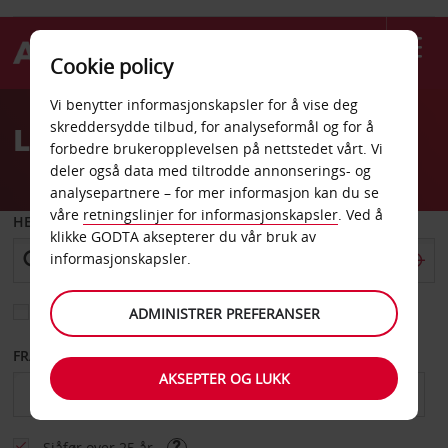
Cookie policy
Welcome
Vi benytter informasjonskapsler for å vise deg
to
skreddersydde tilbud, for analyseformål og for å
Leiebil Sainte Clotilde
Avis
forbedre brukeropplevelsen på nettstedet vårt. Vi
deler også data med tiltrodde annonserings- og
analysepartnere – for mer informasjon kan du se
våre
retningslinjer for informasjonskapsler
. Ved å
HENT FRA
klikke GODTA aksepterer du vår bruk av
informasjonskapsler.
Velg et annet leveringssted
ADMINISTRER PREFERANSER
FRA DATO
TIL DATO
AKSEPTER OG LUKK
Sjåfør over 25 år