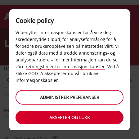
Cookie policy
Welcome
Vi benytter informasjonskapsler for å vise deg
to
skreddersydde tilbud, for analyseformål og for å
Leiebil Mamoudzou
Avis
forbedre brukeropplevelsen på nettstedet vårt. Vi
deler også data med tiltrodde annonserings- og
analysepartnere – for mer informasjon kan du se
våre
retningslinjer for informasjonskapsler
. Ved å
HENT FRA
klikke GODTA aksepterer du vår bruk av
informasjonskapsler.
Velg et annet leveringssted
ADMINISTRER PREFERANSER
FRA DATO
TIL DATO
AKSEPTER OG LUKK
Sjåfør over 25 år