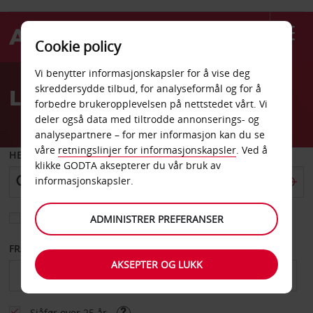
Cookie policy
Welcome
Vi benytter informasjonskapsler for å vise deg
to
skreddersydde tilbud, for analyseformål og for å
Leiebil Conakry sentrum
Avis
forbedre brukeropplevelsen på nettstedet vårt. Vi
deler også data med tiltrodde annonserings- og
analysepartnere – for mer informasjon kan du se
våre
retningslinjer for informasjonskapsler
. Ved å
HENT FRA
klikke GODTA aksepterer du vår bruk av
informasjonskapsler.
Velg et annet leveringssted
ADMINISTRER PREFERANSER
FRA DATO
TIL DATO
AKSEPTER OG LUKK
Sjåfør over 25 år