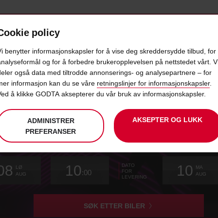
Cookie policy
D
PRODUKTER
POPULÆRE DESTINASJONER
Vi benytter informasjonskapsler for å vise deg skreddersydde tilbud, for
analyseformål og for å forbedre brukeropplevelsen på nettstedet vårt. V
deler også data med tiltrodde annonserings- og analysepartnere – for
 STILTE SPØRSMÅL OM ELBILU
mer informasjon kan du se våre
retningslinjer for informasjonskapsler
.
Ved å klikke GODTA aksepterer du vår bruk av informasjonskapsler.
AKSEPTER OG LUKK
ADMINISTRER
k
PREFERANSER
er
det
Tidspunktet
velg
dato
Valgt
velg
fra-
fra-
Gjeldende
velg
ker
08
10
10
DATO
du
å
fraD
hentetid
å
minutter
time
å
LØ
MA
:00
FOR
har
endre
endre
endre
nte
AUG
AUG
LEVERING
valgt
en
for
henting
er
SØK ETTER BILER