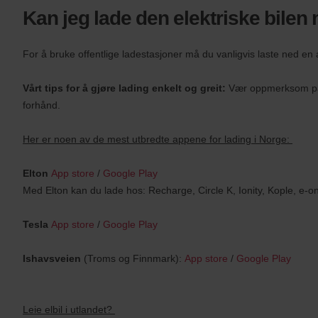
Kan jeg lade den elektriske bilen
For å bruke offentlige ladestasjoner må du vanligvis laste ned en 
Vårt tips for å gjøre lading enkelt og greit:
Vær oppmerksom på a
forhånd.
Her er noen av de mest utbredte appene for lading i Norge:
Elton
App store
/
Google Play
Med Elton kan du lade hos: Recharge, Circle K, Ionity, Kople, e-o
Tesla
App store
/
Google Play
Ishavsveien
(Troms og Finnmark):
App store
/
Google Play
Leie elbil i utlandet?