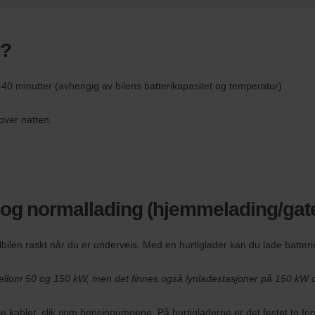
l?
0-40 minutter (avhengig av bilens batterikapasitet og temperatur).
over natten.
g og normallading (hjemmelading/gat
lbilen raskt når du er underveis. Med en hurtiglader kan du lade batterie
 mellom 50 og 150 kW, men det finnes også lynladestasjoner på 150 kW 
 kabler, slik som bensinpumpene. På hurtigladerne er det festet to forsk