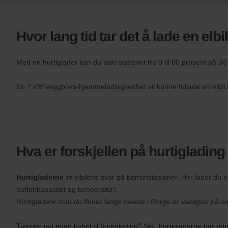
s
:
Skip
screen
Hvor lang tid tar det å lade en elbi
reader
instructions
Oppgi
ditt
Med en hurtiglader kan du lade batteriet fra 0 til 80 prosent på 3
hentested
i
En 7 kW veggboks-hjemmeladingsenhet vil kunne fullade en elbil 
billeieskjemaet
nedenfor.
Oppgi
deretter
dato
og
tidspunkt
Hva er forskjellen på hurtigladin
for
henting
Du
Hurtigladerne
er elbilens svar på bensinstasjoner. Her lader du e
kan
batterikapasitet og temperatur).
også
oppgi
Hurtigladere som du finner langs veiene i Norge er vanligvis på
Avis
Worldwide
Trenger jeg egen kabel til hurtiglading?
Nei, hurtigladerne har egne
Discount