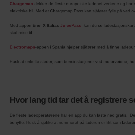
Chargemap
dekker de fleste europeiske ladenettverkene og har e
elektriske bil. Med et Chargemap Pass kan sjåfører fylle på ved 
Med appen
Enel X Italias
JuicePass
,
kan du se ladestasjonskart
skal reise til.
Electromaps
-
appen
i Spania hjelper sjåfører med å finne ladepunk
Husk at enkelte steder, som bensinstasjoner ved motorveiene, hote
Hvor lang tid tar det å registrere
De fleste ladeoperatørene har en app du kan laste ned gratis.
De
benytte. Husk å sjekke at nummeret på laderen er likt som ladere