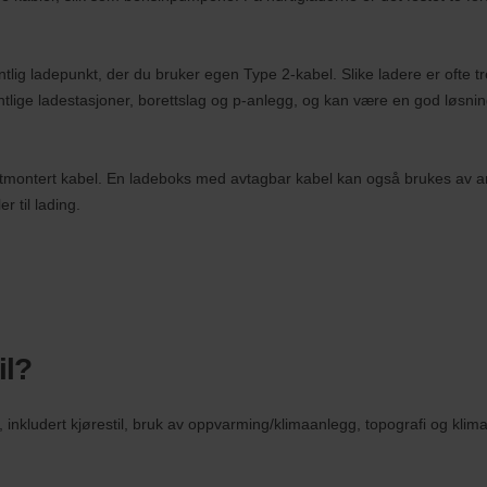
tlig ladepunkt, der du bruker egen Type 2-kabel. Slike ladere er ofte treg
entlige ladestasjoner, borettslag og p-anlegg, og kan være en god løsning
stmontert kabel. En ladeboks med avtagbar kabel kan også brukes av a
er til lading.
il?
inkludert kjørestil, bruk av oppvarming/klimaanlegg, topografi og klimaf