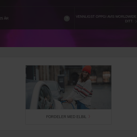
VENNLIGST OPPGI AVIS WORLDWID
?
25 ÅR
DITT.
FORDELER MED ELBIL