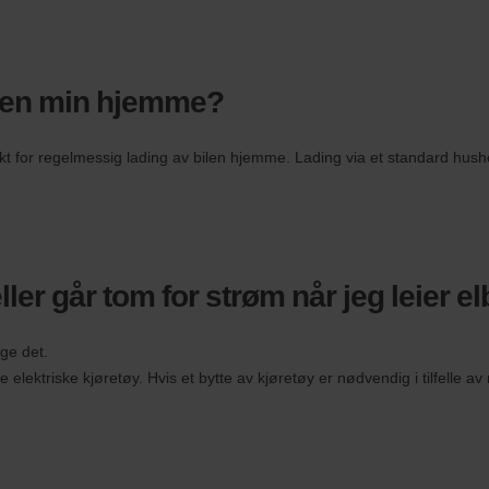
bilen min hjemme?
unkt for regelmessig lading av bilen hjemme. Lading via et standard hus
er går tom for strøm når jeg leier elb
nge det.
e elektriske kjøretøy. Hvis et bytte av kjøretøy er nødvendig i tilfelle av