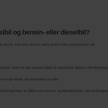
lbil og bensin- eller dieselbil?
ende seg til, men som det kan være greit å være oppmerksom på.
rykket på. Dette er den eneste måten å automatisk aktivere håndbremse
for å unngå skade på undersiden av bilen.
iske kjøretøy er stillere enn bensin- og dieselmotorer, og vanskeligere