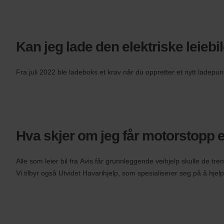
Kan jeg lade den elektriske leie
Fra juli 2022 ble ladeboks et krav når du oppretter et nytt ladep
Hva skjer om jeg får motorstopp ell
Alle som leier bil fra Avis får grunnleggende veihjelp skulle de tre
Vi tilbyr også Utvidet Havarihjelp, som spesialiserer seg på å hjelp