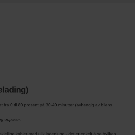
elading)
t fra 0 til 80 prosent på 30-40 minutter (avhengig av bilens
og oppover.
jellige kabler med ulik ladeplugg - det er enkelt å se hvilken