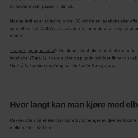
(AWD)-
av kablene som passer til din bil.
nummeret
ditt.
Normallading
er all lading under 50 kW fra en ladeboks eller offen
Vans
og
som ofte er 50-150kW). Disse laderne finner du ofte tilknyttet off
scootere
natten.
kan
også
bestilles
Trenger jeg egen kabel
?
Det finnes ladebokser med eller uten fa
hvis
ladekabel (Type 2). I våre elbiler og plug-in hybrider finner du kabl
disse
Husk å ta kabelen med deg når du kobler fra og kjører.
er
tilgjengelige
der
du
er.
Hvor langt kan man kjøre med elb
Rekkevidden på et elektrisk kjøretøy avhenger av diverse faktorer, 
mellom 250 - 520 km.