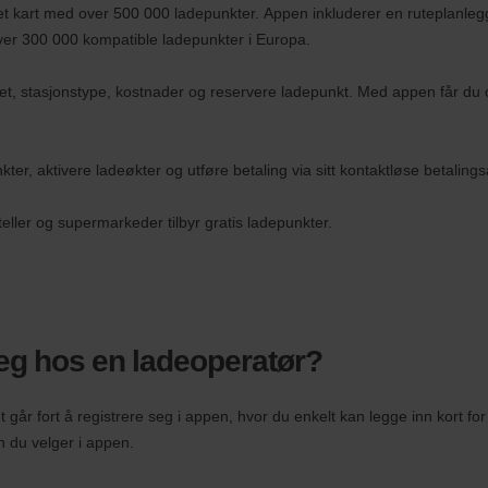
t kart med over 500 000 ladepunkter. Appen inkluderer en ruteplanlegge
over 300 000 kompatible ladepunkter i Europa.
et, stasjonstype, kostnader og reservere ladepunkt. Med appen får du 
ter, aktivere ladeøkter og utføre betaling via sitt kontaktløse betalings
ller og supermarkeder tilbyr gratis ladepunkter.
 seg hos en ladeoperatør?
t går fort å registrere seg i appen, hvor du enkelt kan legge inn kort f
n du velger i appen.