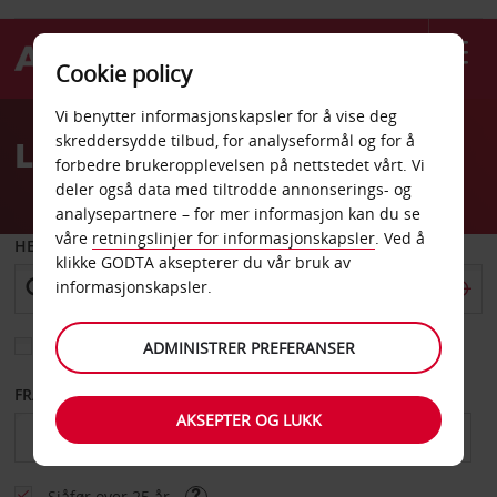
Cookie policy
Welcome
Vi benytter informasjonskapsler for å vise deg
to
skreddersydde tilbud, for analyseformål og for å
Leiebil Denver Broadway
Avis
forbedre brukeropplevelsen på nettstedet vårt. Vi
deler også data med tiltrodde annonserings- og
analysepartnere – for mer informasjon kan du se
våre
retningslinjer for informasjonskapsler
. Ved å
HENT FRA
klikke GODTA aksepterer du vår bruk av
informasjonskapsler.
Velg et annet leveringssted
ADMINISTRER PREFERANSER
FRA DATO
TIL DATO
AKSEPTER OG LUKK
Sjåfør over 25 år